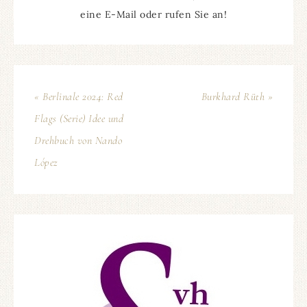
eine E-Mail oder rufen Sie an!
« Berlinale 2024: Red
Burkhard Rüth »
Flags (Serie) Idee und
Drehbuch von Nando
López