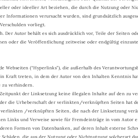
eller oder ideeller Art beziehen, die durch die Nutzung oder 
er Informationen verursacht wurden, sind grundsätzlich ausgesc
 Verschulden vorliegt.
h. Der Autor behält es sich ausdrücklich vor, Teile der Seiten
en oder die Veröffentlichung zeitweise oder endgültig einzuste
de Webseiten (“Hyperlinks”), die außerhalb des Verantwortungsb
l in Kraft treten, in dem der Autor von den Inhalten Kenntnis h
e zu verhindern.
 Zeitpunkt der Linksetzung keine illegalen Inhalte auf den zu 
der die Urheberschaft der verlinkten/verknüpften Seiten hat der
r verlinkten /verknüpften Seiten, die nach der Linksetzung verän
ten Links und Verweise sowie für Fremdeinträge in vom Autor e
nderen Formen von Datenbanken, auf deren Inhalt externe Schreib
r Schäden, die aus der Nutzung oder Nichtnutzung solcherart d