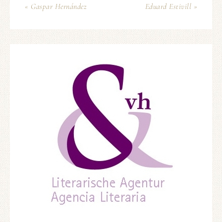
« Gaspar Hernández
Eduard Estivill »