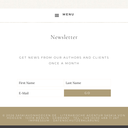
MENU
Newsletter
GET NEWS FROM OUR AUTHORS AND CLIENTS
ONCE A MONTH
© 2026
SASKIAVONHOEGEN.DE
· LITERARISCHE AGENTUR SASKIA VON
HOEGEN · 10318 BERLIN · GERMANY · TEL.:
+49 (0)30 488 11 267
·
IMPRESSUM
·
DATENSCHUTZERKLÄRUNG