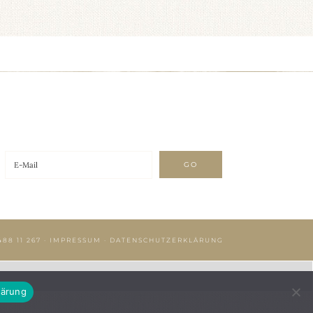
488 11 267
·
IMPRESSUM
·
DATENSCHUTZERKLÄRUNG
lärung