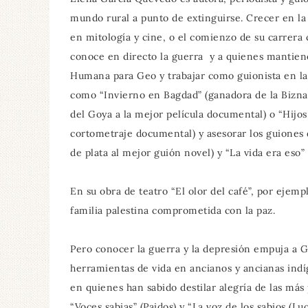
mundo rural a punto de extinguirse. Crecer en la
en mitología y cine, o el comienzo de su carrer
conoce en directo la guerra y a quienes mantiene
Humana para Geo y trabajar como guionista en la
como “Invierno en Bagdad” (ganadora de la Biznaga
del Goya a la mejor película documental) o “Hijos
cortometraje documental) y asesorar los guiones 
de plata al mejor guión novel) y “La vida era eso
En su obra de teatro “El olor del café”, por ejemp
familia palestina comprometida con la paz.
Pero conocer la guerra y la depresión empuja a Ga
herramientas de vida en ancianos y ancianas indí
en quienes han sabido destilar alegría de las más 
“Voces sabias” (Paidos) y “La voz de los sabios (Lu