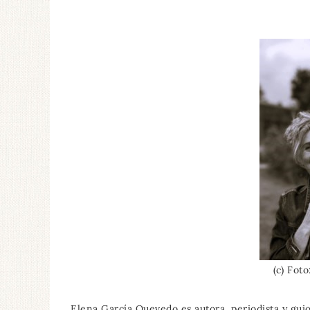
(c) Fot
Elena García Quevedo es autora, periodista y gui