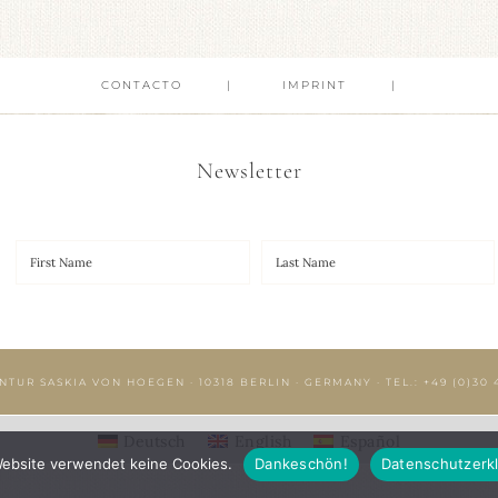
CONTACTO
IMPRINT
Newsletter
NTUR SASKIA VON HOEGEN · 10318 BERLIN · GERMANY · TEL.:
+49 (0)30 
Deutsch
English
Español
ebsite verwendet keine Cookies.
Dankeschön!
Datenschutzerk