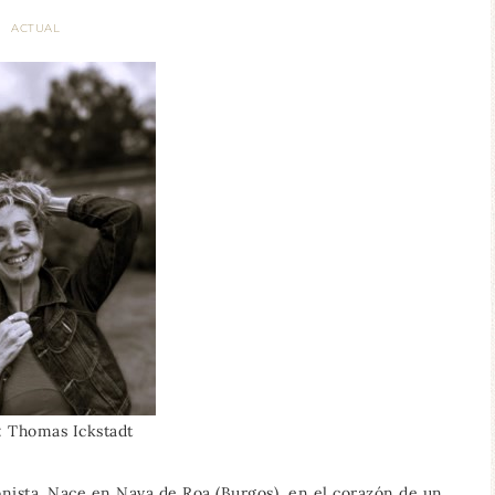
ACTUAL
o: Thomas Ickstadt
onista. Nace en Nava de Roa (Burgos), en el corazón de un