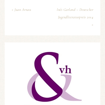
« Juan Arnau
Inés Garland – Deutscher
Jugendliteraturpreis 2014
»