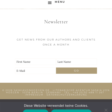
MENU
Newsletter
GET NEWS FROM OUR AUTHORS AND CLIENTS
ONCE A MONTH
© 2026
SASKIAVONHOEGEN.DE
· LITERARISCHE AGENTUR SASKIA VON
HOEGEN · 10318 BERLIN · GERMANY · TEL.:
+49 (0)30 488 11 267
·
IMPRESSUM
·
DATENSCHUTZERKLÄRUNG
Diese Website verwendet keine Cookies.
Deutsch