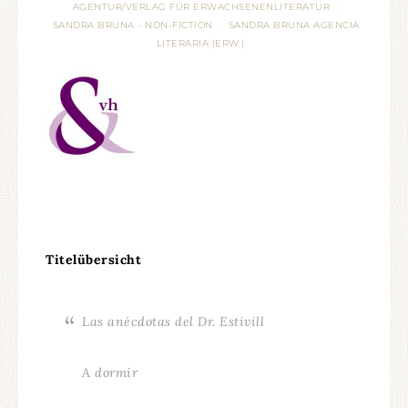
AGENTUR/VERLAG FÜR ERWACHSENENLITERATUR
·
SANDRA BRUNA - NON-FICTION
SANDRA BRUNA AGENCIA
·
LITERARIA (ERW.)
Titelübersicht
Las anécdotas del Dr. Estivill
A dormir