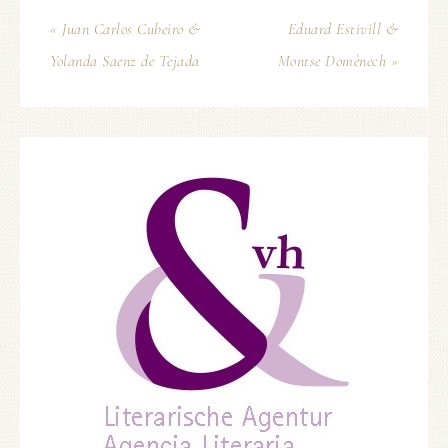
« Juan Carlos Cubeiro &
Eduard Estivill &
Yolanda Saenz de Tejada
Montse Domènech »