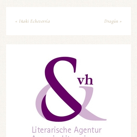
« Iñaki Echeverría
Dragún »