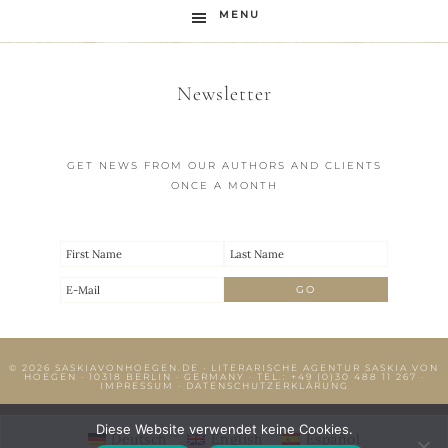
MENU
Newsletter
GET NEWS FROM OUR AUTHORS AND CLIENTS
ONCE A MONTH
© 2026
SASKIAVONHOEGEN.DE
· LITERARISCHE AGENTUR SASKIA VON
HOEGEN · 10318 BERLIN · GERMANY · TEL.:
+49 (0)30 488 11 267
·
IMPRESSUM
·
DATENSCHUTZERKLÄRUNG
Diese Website verwendet keine Cookies.
Deutsch
English
Español