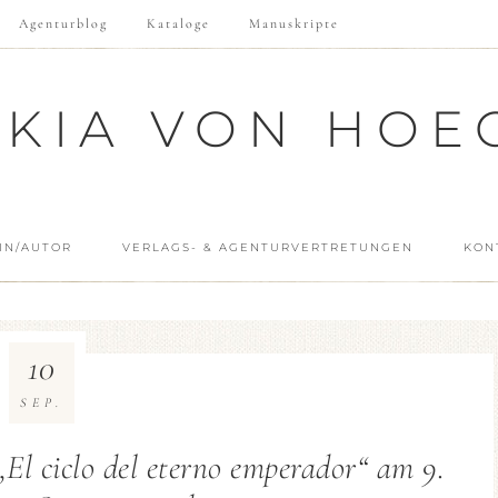
Agenturblog
Kataloge
Manuskripte
SKIA VON HOE
IN/AUTOR
VERLAGS- & AGENTURVERTRETUNGEN
KON
10
SEP.
l ciclo del eterno emperador“ am 9.