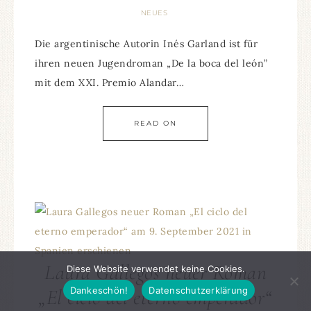
NEUES
Die argentinische Autorin Inés Garland ist für
ihren neuen Jugendroman „De la boca del león”
mit dem XXI. Premio Alandar…
READ ON
Laura Gallegos neuer Roman
Diese Website verwendet keine Cookies.
Dankeschön!
Datenschutzerklärung
„El ciclo del eterno emperador“