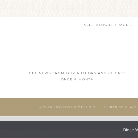
ALLE BLOGBEITRÄGE …
GET NEWS FROM OUR AUTHORS AND CLIENTS
ONCE A MONTH
© 2026
SASKIAVONHOEGEN.DE
· LITERARISCHE AGE
Diese W