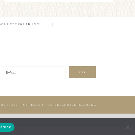
SCHUTZERKLÄRUNG
488 11 267
·
IMPRESSUM
·
DATENSCHUTZERKLÄRUNG
lärung