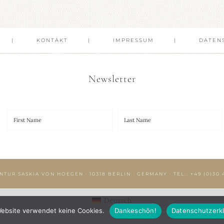
KONTAKT
IMPRESSUM
DATEN
Newsletter
NTUR SASKIA VON HOEGEN · 10318 BERLIN · GERMANY · TEL.:
+49 (0)30 
Deutsch
ebsite verwendet keine Cookies.
Dankeschön!
Datenschutzerk